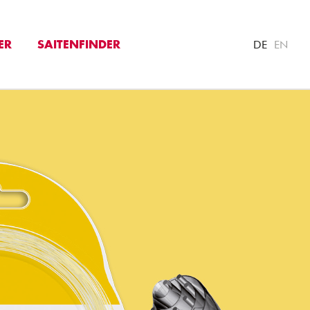
DE
EN
ER
SAITENFINDER