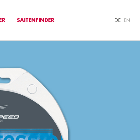
DE
EN
ER
SAITENFINDER