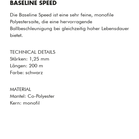
Baseline Speed
BASELINE SPEED
Die Baseline Speed ist eine sehr feine, monofile
Polyestersaite, die eine hervorragende
Ballbeschleunigung bei gleichzeitig hoher Lebensdauer
bietet.
TECHNICAL DETAILS
Stärken: 1,25 mm
OPTIMALE
Längen: 200 m
BALLBESCHLEUNIGUNG
Farbe: schwarz
- BASELINE
SPEED
MATERIAL
Mantel: Co-Polyester
Kern: monofil
FEINE