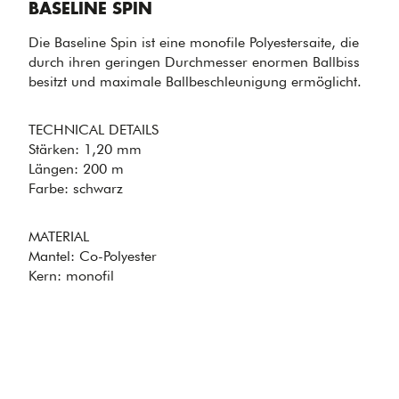
Baseline Spin
BASELINE SPIN
Die Baseline Spin ist eine monofile Polyestersaite, die
durch ihren geringen Durchmesser enormen Ballbiss
besitzt und maximale Ballbeschleunigung ermöglicht.
TECHNICAL DETAILS
Stärken: 1,20 mm
Längen: 200 m
ENORMER
Farbe: schwarz
BALLBISS -
BASELINE
SPIN
MATERIAL
Mantel: Co-Polyester
Kern: monofil
FEINE